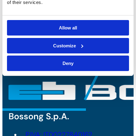
sulla privacy
e di accettare il
of their services.
trattamento dei dati personali*
Allow all
Customize
Deny
Bossong S.p.A.
P.IVA: IT00227840162