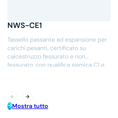
NWS-CE1
Tassello passante ad espansione per
carichi pesanti, certificato su
calcestruzzo fessurato e non
fessurato, con qualifica sismica C1 e
C2.
Mostra tutto