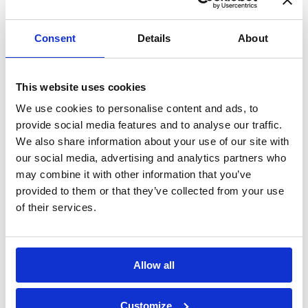
Messaggio*
Consent
Details
About
Dichiaro di aver letto l'
informativa
This website uses cookies
sulla privacy
e di accettare il
We use cookies to personalise content and ads, to
provide social media features and to analyse our traffic.
trattamento dei dati personali*
We also share information about your use of our site with
our social media, advertising and analytics partners who
may combine it with other information that you’ve
provided to them or that they’ve collected from your use
of their services.
Allow all
Customize