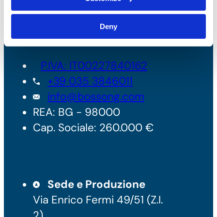
Deny
Bossong S.p.A.
P.IVA: IT00227840162
+39 035 3846011
info@bossong.com
REA: BG - 98000
Cap. Sociale: 260.000 €
Sede e Produzione
Via Enrico Fermi 49/51 (Z.I.
2)