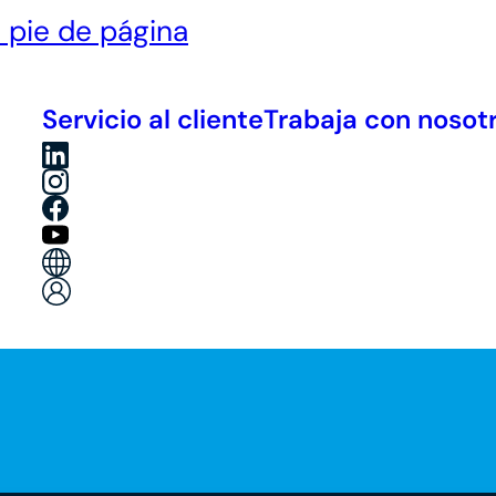
l pie de página
Servicio al cliente
Trabaja con nosot