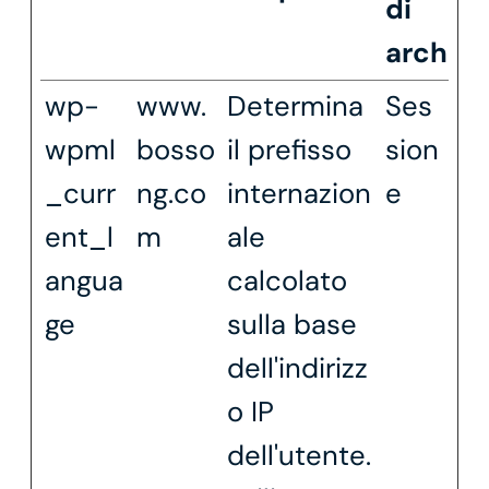
di
archivi
wp-
www.
Determina
Ses
wpml
bosso
il prefisso
sion
_curr
ng.co
internazion
e
ent_l
m
ale
angua
calcolato
ge
sulla base
dell'indirizz
o IP
dell'utente.