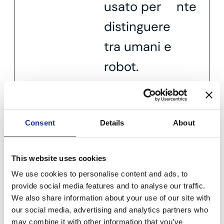
usato per
nte
distinguere
tra umani e
robot.
Questo è
utile per il
Consent
Details
About
sito web, al
fine di
This website uses cookies
rendere
We use cookies to personalise content and ads, to
validi
provide social media features and to analyse our traffic.
We also share information about your use of our site with
rapporti
our social media, advertising and analytics partners who
may combine it with other information that you’ve