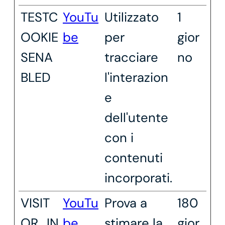
TESTC
YouTu
Utilizzato
1
OOKIE
be
per
gior
SENA
tracciare
no
BLED
l'interazion
e
dell'utente
con i
contenuti
incorporati.
VISIT
YouTu
Prova a
180
OR_IN
be
stimare la
gior