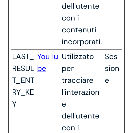
dell'utente
con i
contenuti
incorporati.
LAST_
YouTu
Utilizzato
Ses
RESUL
be
per
sion
T_ENT
tracciare
e
RY_KE
l'interazion
Y
e
dell'utente
con i