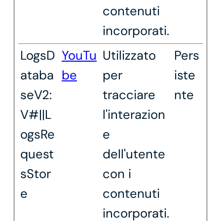
contenuti
incorporati.
LogsD
YouTu
Utilizzato
Pers
ataba
be
per
iste
seV2:
tracciare
nte
V#||L
l'interazion
ogsRe
e
quest
dell'utente
sStor
con i
e
contenuti
incorporati.