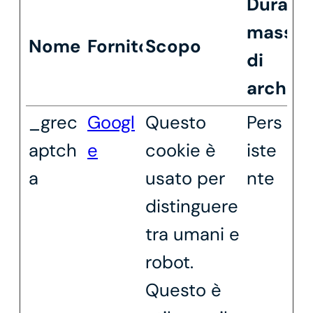
Durata
massi
Nome
Fornitore
Scopo
di
archivi
_grec
Googl
Questo
Pers
aptch
e
cookie è
iste
a
usato per
nte
distinguere
tra umani e
robot.
Questo è