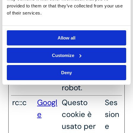
sull'uso del
provided to them or that they’ve collected from your use
sito.
of their services.
rc::b
Googl
Questo
Ses
Allow all
e
cookie è
sion
usato per
e
Customize
distinguere
Deny
tra umani e
robot.
rc::c
Googl
Questo
Ses
e
cookie è
sion
usato per
e