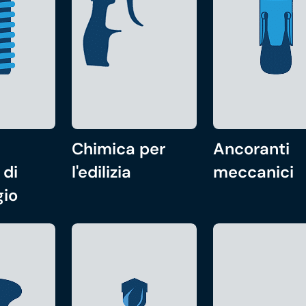
Chimica per
Ancoranti
 di
l'edilizia
meccanici
gio