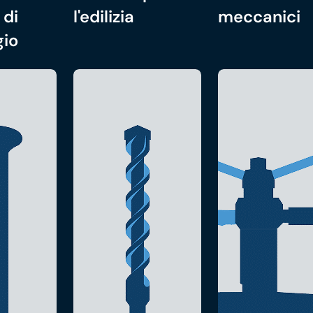
 di
l'edilizia
meccanici
gio