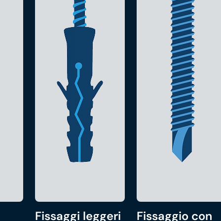
Fissaggi leggeri
Fissaggio con