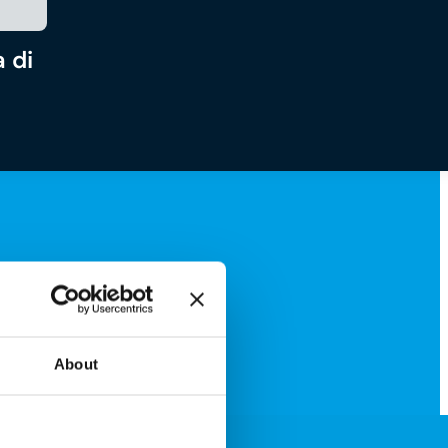
 di
About