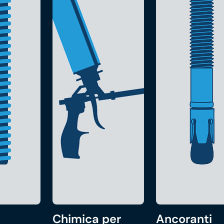
Chimica per
Ancoranti