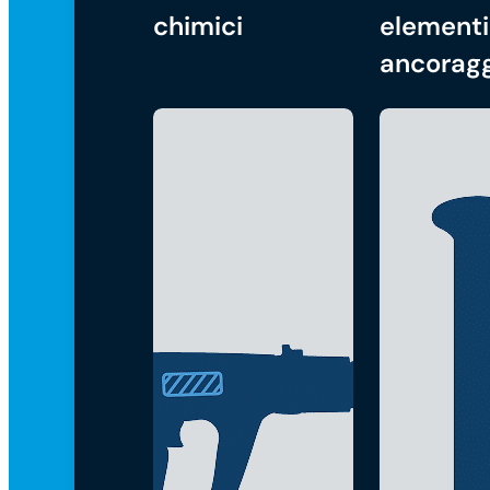
chimici
elementi
ancorag