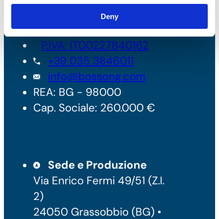
Bossong S.p.A.
Deny
P.IVA: IT00227840162
+39 035 3846011
info@bossong.com
REA: BG - 98000
Cap. Sociale: 260.000 €
Sede e Produzione
Via Enrico Fermi 49/51 (Z.I.
2)
24050 Grassobbio (BG) •