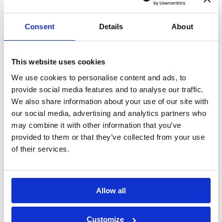
Messaggio*
Consent
Details
About
Dichiaro di aver letto l'
informativa
This website uses cookies
sulla privacy
e di accettare il
We use cookies to personalise content and ads, to
provide social media features and to analyse our traffic.
trattamento dei dati personali*
We also share information about your use of our site with
our social media, advertising and analytics partners who
may combine it with other information that you’ve
provided to them or that they’ve collected from your use
of their services.
Allow all
Customize