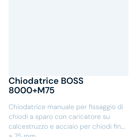
Chiodatrice BOSS
8000+M75
Chiodatrice manuale per fissaggio di
chiodi a sparo con caricatore su
calcestruzzo e acciaio per chiodi fino
a 75 mm.