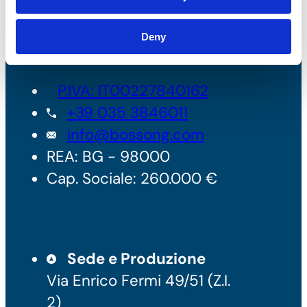
Deny
Bossong S.p.A.
P.IVA: IT00227840162
+39 035 3846011
info@bossong.com
REA: BG - 98000
Cap. Sociale: 260.000 €
Sede e Produzione
Via Enrico Fermi 49/51 (Z.I.
2)