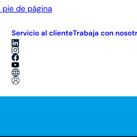
l pie de página
Servicio al cliente
Trabaja con nosot