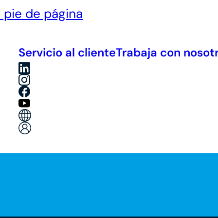
l pie de página
Servicio al cliente
Trabaja con nosot