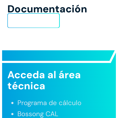
Documentación
Ficha técnica
Acceda al área
técnica
Programa de cálculo
Bossong CAL