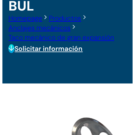
BUL
Homepage
Productos
Anclajes mecánicos
Taco mecánico de gran expansión
Solicitar información