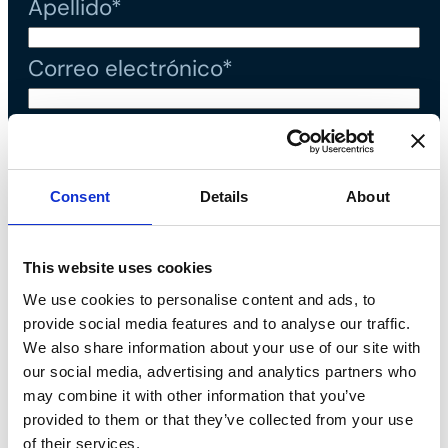
Apellido*
Correo electrónico*
Teléfono*
Mensaje*
Consent
Details
About
This website uses cookies
Declaro que he leído la
política
We use cookies to personalise content and ads, to
de privacidad
y acepto el tratamiento
provide social media features and to analyse our traffic.
We also share information about your use of our site with
de datos personales*
our social media, advertising and analytics partners who
may combine it with other information that you’ve
provided to them or that they’ve collected from your use
of their services.