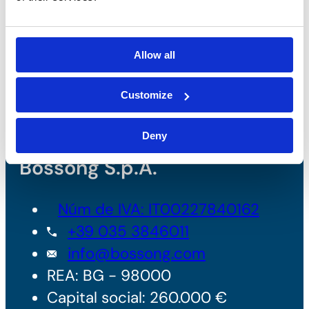
Allow all
Customize
Deny
Bossong S.p.A.
Núm de IVA: IT00227840162
+39 035 3846011
info@bossong.com
REA: BG - 98000
Capital social: 260.000 €