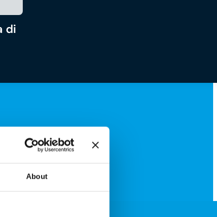
 di
About