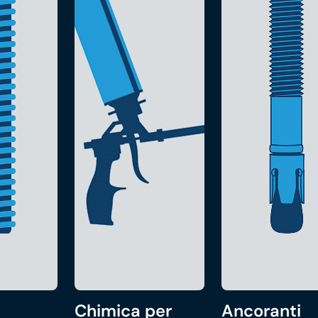
Chimica per
Ancoranti