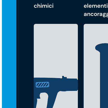
chimici
elementi
ancorag