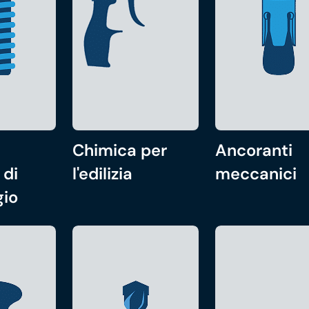
Chimica per
Ancoranti
 di
l'edilizia
meccanici
gio