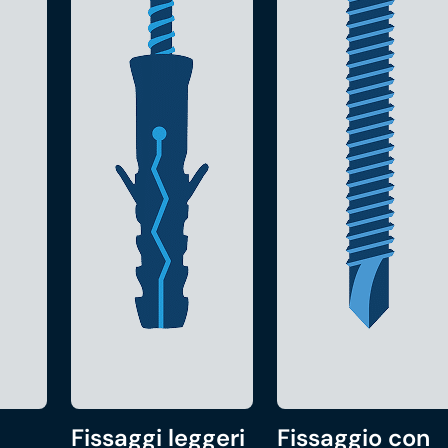
Fissaggi leggeri
Fissaggio con