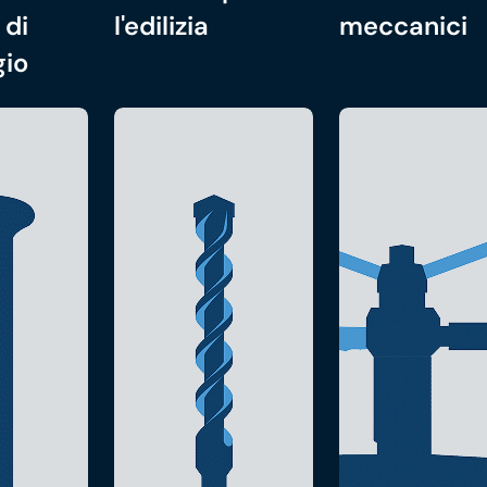
 di
l'edilizia
meccanici
gio