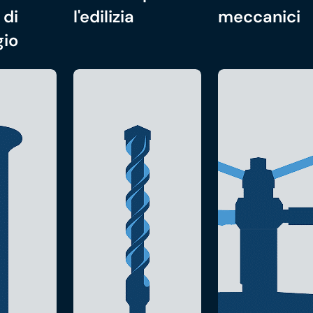
 di
l'edilizia
meccanici
gio