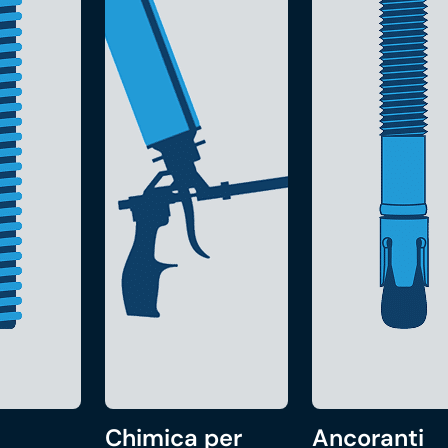
Chimica per
Ancoranti