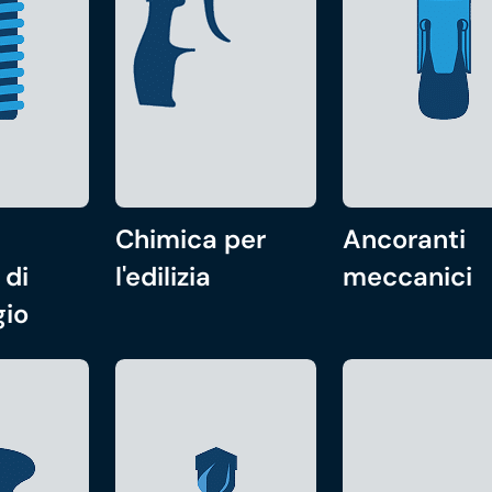
Chimica per
Ancoranti
 di
l'edilizia
meccanici
gio