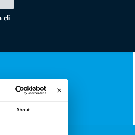
 di
About