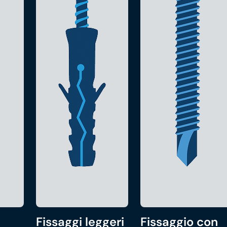
Fissaggi leggeri
Fissaggio con