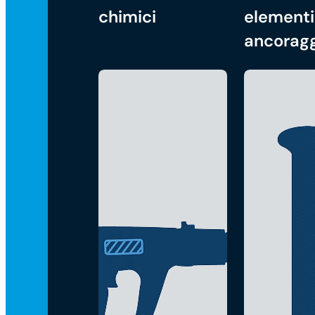
chimici
elementi
ancorag