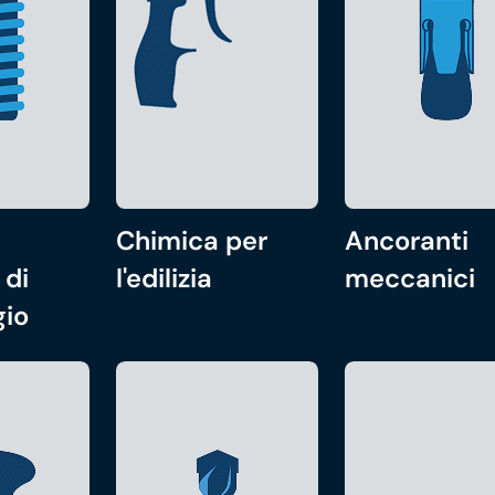
Chimica per
Ancoranti
 di
l'edilizia
meccanici
gio