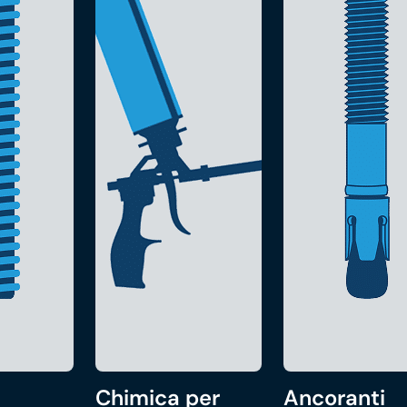
Chimica per
Ancoranti