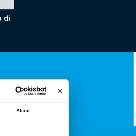
 di
About