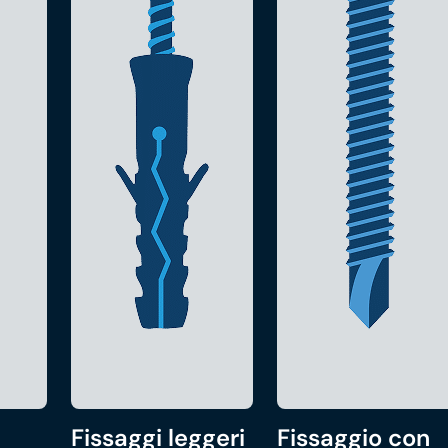
Fissaggi leggeri
Fissaggio con