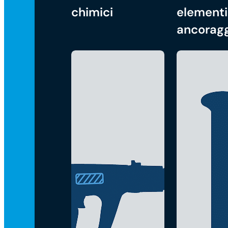
chimici
elementi
ancorag