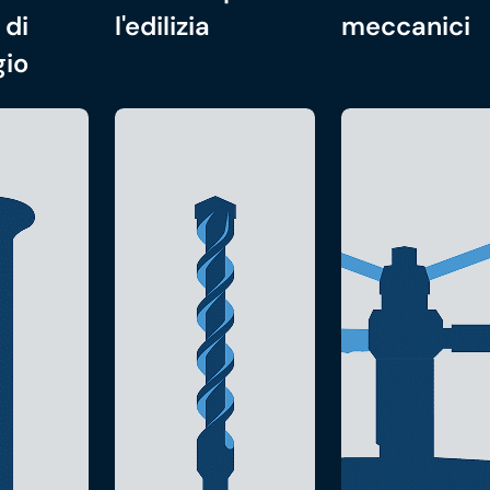
 di
l'edilizia
meccanici
gio