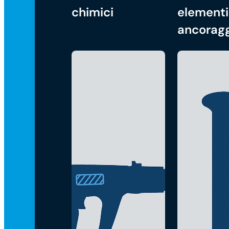
chimici
elementi
ancorag