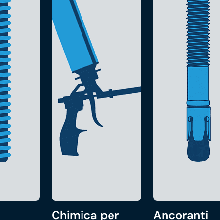
Chimica per
Ancoranti