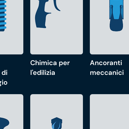
Chimica per
Ancoranti
 di
l'edilizia
meccanici
gio