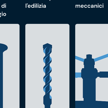
 di
l'edilizia
meccanici
gio