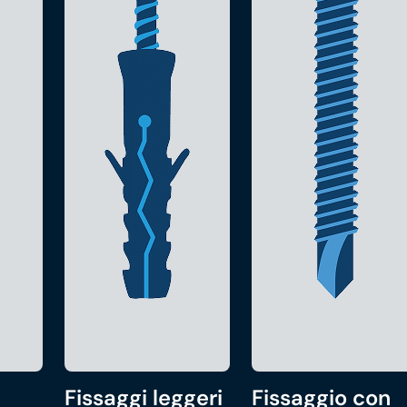
Fissaggi leggeri
Fissaggio con