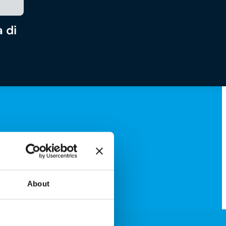
 di
About