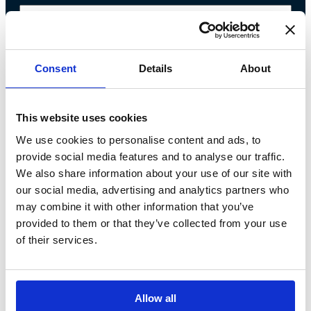
Telefono*
Consent
Details
About
Messaggio*
This website uses cookies
Dichiaro di aver letto l'
informativa
We use cookies to personalise content and ads, to
provide social media features and to analyse our traffic.
sulla privacy
e di accettare il
We also share information about your use of our site with
trattamento dei dati personali*
our social media, advertising and analytics partners who
may combine it with other information that you’ve
provided to them or that they’ve collected from your use
of their services.
Allow all