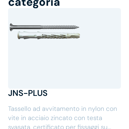
categoria
JNS-PLUS
Tassello ad avvitamento in nylon con
vite in acciaio zincato con testa
svasata, certificato per fissaggi su