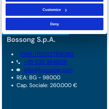
Customize
Deny
Bossong S.p.A.
P.IVA: IT00227840162
+39 035 3846011
info@bossong.com
REA: BG - 98000
Cap. Sociale: 260.000 €