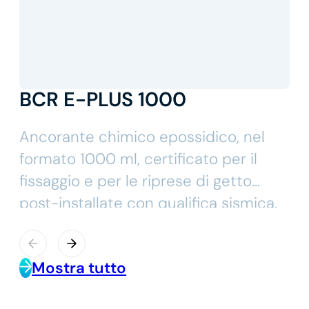
BCR E-PLUS 1000
Ancorante chimico epossidico, nel
formato 1000 ml, certificato per il
fissaggio e per le riprese di getto
post-installate con qualifica sismica.
Adatto a carichi elevati e utilizzabile
in presenza di foro allagato e fori
Mostra tutto
carotati.