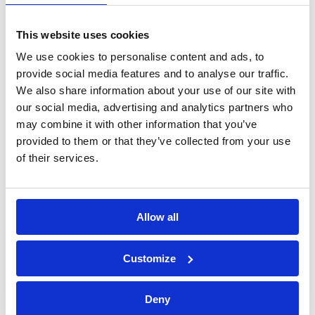
trattamento dei dati personali*
This website uses cookies
We use cookies to personalise content and ads, to
provide social media features and to analyse our traffic.
We also share information about your use of our site with
our social media, advertising and analytics partners who
may combine it with other information that you’ve
provided to them or that they’ve collected from your use
of their services.
Allow all
Bossong S.p.A.
Customize
P.IVA: IT00227840162
Deny