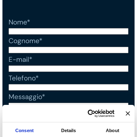
Nome*
Cognome*
E-mail*
Telefono*
Messaggio*
Dichiaro di aver letto l'
informativa
Consent
Details
About
sulla privacy
e di accettare il