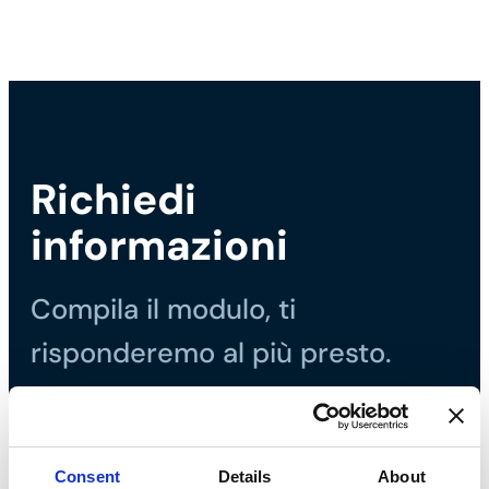
Richiedi
informazioni
Compila il modulo, ti
risponderemo al più presto.
Chiamaci
Tel. +39 035 3846 011
Consent
Details
About