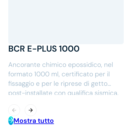
BCR E-PLUS 1000
Ancorante chimico epossidico, nel
formato 1000 ml, certificato per il
fissaggio e per le riprese di getto
post-installate con qualifica sismica.
Adatto a carichi elevati e utilizzabile
in presenza di foro allagato e fori
Mostra tutto
carotati.