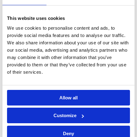
This website uses cookies
Nome*
We use cookies to personalise content and ads, to
provide social media features and to analyse our traffic.
We also share information about your use of our site with
Cognome*
our social media, advertising and analytics partners who
may combine it with other information that you’ve
E-mail*
provided to them or that they’ve collected from your use
of their services.
Telefono*
Allow all
Messaggio*
Customize
Dichiaro di aver letto l'
informativa
Deny