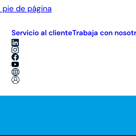
l pie de página
Servicio al cliente
Trabaja con nosot