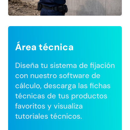
Área técnica
Diseña tu sistema de fijación
con nuestro software de
cálculo, descarga las fichas
técnicas de tus productos
favoritos y visualiza
tutoriales técnicos.