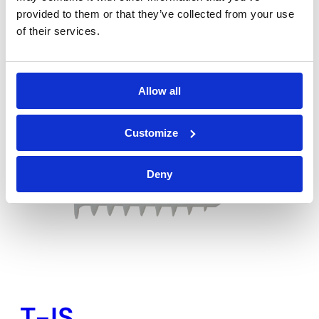
provided to them or that they’ve collected from your use
Arandela de nylon de diámetro aumentado
of their services.
para tacos de aislamiento.
Allow all
Customize
Deny
T-IS