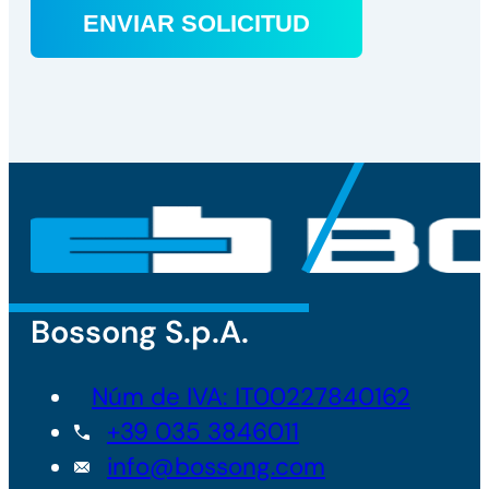
Bossong S.p.A.
Núm de IVA: IT00227840162
+39 035 3846011
info@bossong.com