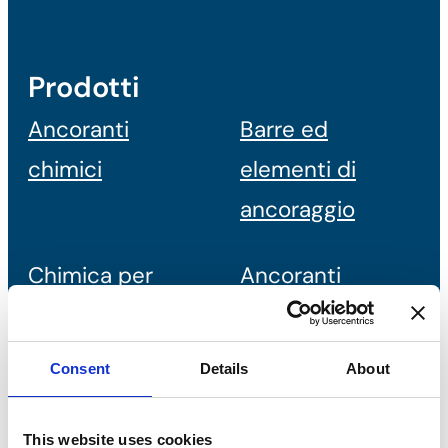
Prodotti
Ancoranti
Barre ed
chimici
elementi di
ancoraggio
Chimica per
Ancoranti
l'edilizia
meccanici
Consent
Details
About
Fissaggi leggeri
Fissaggio con viti
This website uses cookies
Fissaggio diretto
Fissaggio chiodi