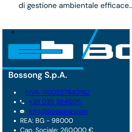
di gestione ambientale efficace
Bossong S.p.A.
P.IVA: IT00227840162
+39 035 3846011
info@bossong.com
REA: BG - 98000
Cap. Sociale: 260.000 €