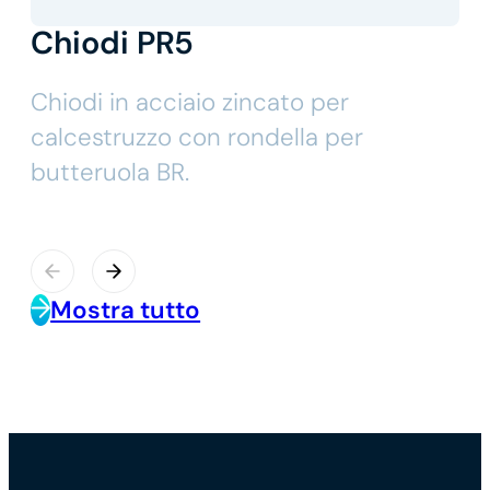
Chiodi PR5
Chiodi in acciaio zincato per
calcestruzzo con rondella per
butteruola BR.
Mostra tutto