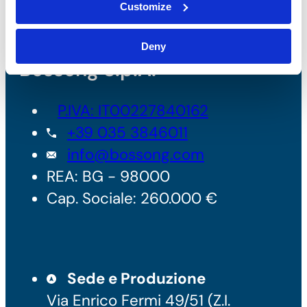
Customize
Deny
Bossong S.p.A.
P.IVA: IT00227840162
+39 035 3846011
info@bossong.com
REA: BG - 98000
Cap. Sociale: 260.000 €
Sede e Produzione
Via Enrico Fermi 49/51 (Z.I.