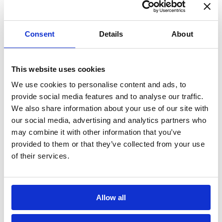
Messaggio*
Consent
Details
About
Dichiaro di aver letto l'
informativa
This website uses cookies
sulla privacy
e di accettare il
We use cookies to personalise content and ads, to
provide social media features and to analyse our traffic.
trattamento dei dati personali*
We also share information about your use of our site with
our social media, advertising and analytics partners who
may combine it with other information that you’ve
provided to them or that they’ve collected from your use
of their services.
Allow all