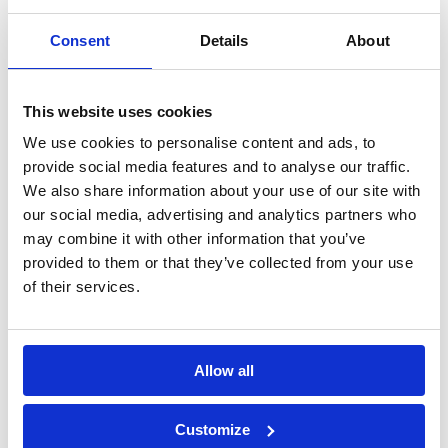
Consent
Details
About
Dichiaro di aver letto l'
informativa
This website uses cookies
sulla privacy
e di accettare il
We use cookies to personalise content and ads, to
trattamento dei dati personali*
provide social media features and to analyse our traffic.
We also share information about your use of our site with
our social media, advertising and analytics partners who
may combine it with other information that you’ve
provided to them or that they’ve collected from your use
of their services.
Allow all
Customize