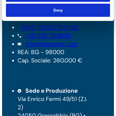
Bossong S.p.A.
Deny
P.IVA: IT00227840162
+39 035 3846011
info@bossong.com
REA: BG - 98000
Cap. Sociale: 260.000 €
Sede e Produzione
Via Enrico Fermi 49/51 (Z.I.
2)
24050 Grassobbio (BG) •