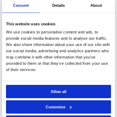
Consent
Details
About
Dichiaro di aver letto l'
informativa
sulla privacy
e di accettare il
This website uses cookies
trattamento dei dati personali*
We use cookies to personalise content and ads, to
provide social media features and to analyse our traffic.
We also share information about your use of our site with
our social media, advertising and analytics partners who
may combine it with other information that you’ve
provided to them or that they’ve collected from your use
of their services.
Allow all
Customize