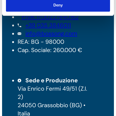
Bossong S.p.A.
Deny
P.IVA: IT00227840162
+39 035 3846011
info@bossong.com
REA: BG - 98000
Cap. Sociale: 260.000 €
Sede e Produzione
Via Enrico Fermi 49/51 (Z.I.
2)
24050 Grassobbio (BG) •
Italia