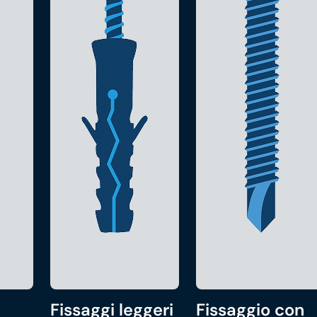
Fissaggi leggeri
Fissaggio con