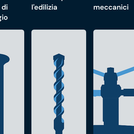
 di
l'edilizia
meccanici
gio