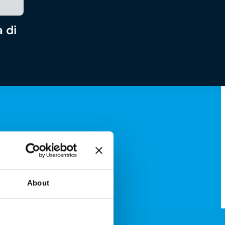
 di
About