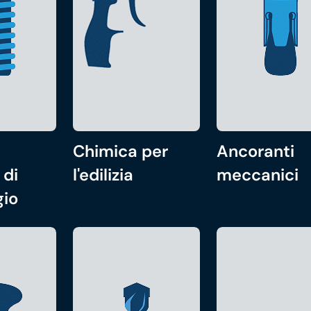
Chimica per
Ancoranti
 di
l'edilizia
meccanici
gio