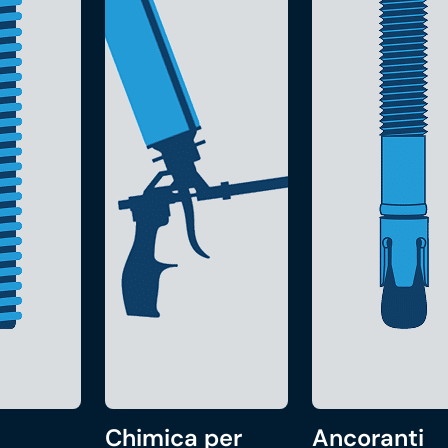
Chimica per
Ancoranti