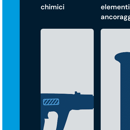
chimici
elementi
ancorag