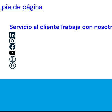
l pie de página
Servicio al cliente
Trabaja con nosot