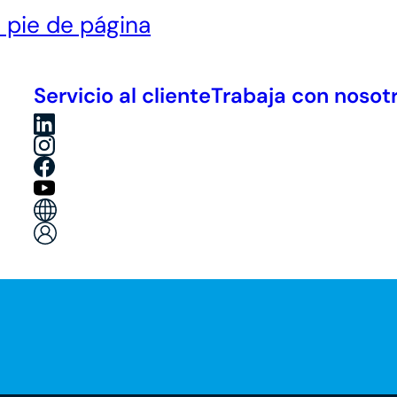
l pie de página
Servicio al cliente
Trabaja con nosot