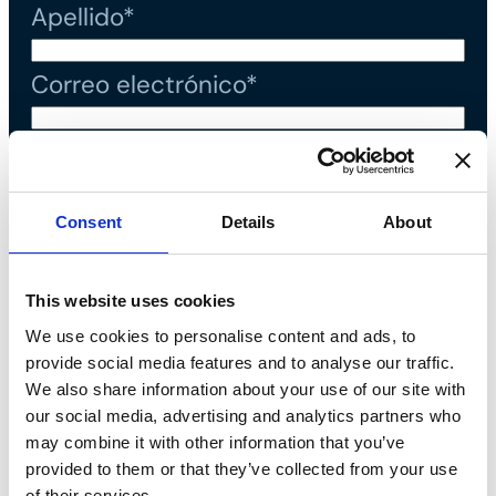
Apellido*
Correo electrónico*
Teléfono*
Mensaje*
Consent
Details
About
This website uses cookies
Declaro que he leído la
política
We use cookies to personalise content and ads, to
de privacidad
y acepto el tratamiento
provide social media features and to analyse our traffic.
We also share information about your use of our site with
de datos personales*
our social media, advertising and analytics partners who
may combine it with other information that you’ve
provided to them or that they’ve collected from your use
of their services.