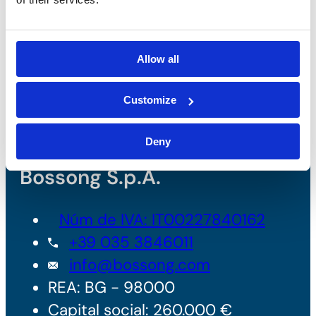
Allow all
Customize
Deny
Bossong S.p.A.
Núm de IVA: IT00227840162
+39 035 3846011
info@bossong.com
REA: BG - 98000
Capital social: 260.000 €