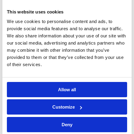
información
This website uses cookies
We use cookies to personalise content and ads, to
Rellene el formulario y le
provide social media features and to analyse our traffic.
We also share information about your use of our site with
responderemos lo antes
our social media, advertising and analytics partners who
posible.
may combine it with other information that you’ve
provided to them or that they’ve collected from your use
of their services.
Llámanos
Tel. +39 035 3846 011
Allow all
Customize
Nombre*
Deny
Apellido*