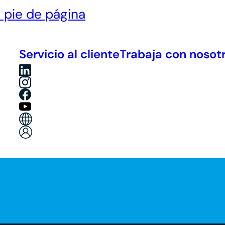
l pie de página
Servicio al cliente
Trabaja con nosot