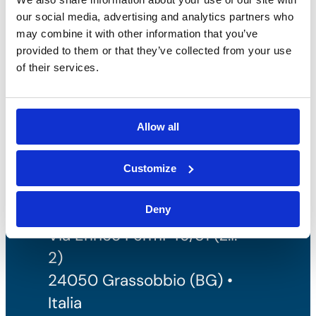
our social media, advertising and analytics partners who
may combine it with other information that you’ve
Núm de IVA: IT00227840162
provided to them or that they’ve collected from your use
+39 035 3846011
of their services.
info@bossong.com
REA: BG - 98000
Capital social: 260.000 €
Allow all
Customize
Sede y producción
Deny
Via Enrico Fermi 49/51 (Z.I.
2)
24050 Grassobbio (BG) •
Italia