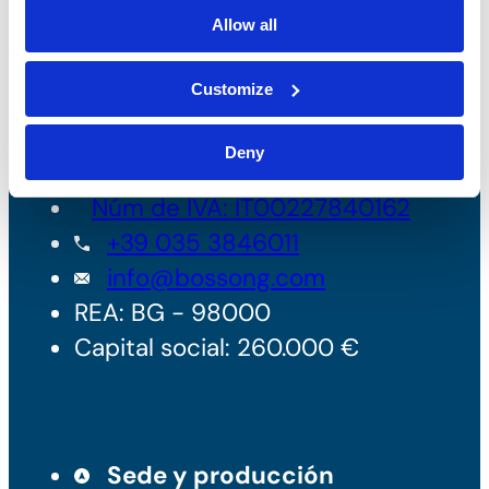
Allow all
Customize
Bossong S.p.A.
Deny
Núm de IVA: IT00227840162
+39 035 3846011
info@bossong.com
REA: BG - 98000
Capital social: 260.000 €
Sede y producción