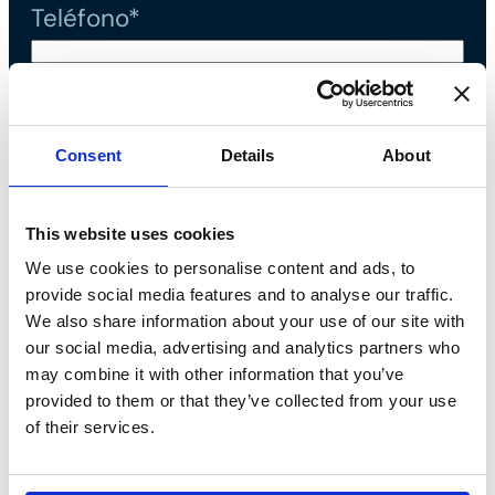
Teléfono*
Mensaje*
Consent
Details
About
Declaro que he leído la
política
de privacidad
y acepto el tratamiento
This website uses cookies
de datos personales*
We use cookies to personalise content and ads, to
provide social media features and to analyse our traffic.
We also share information about your use of our site with
our social media, advertising and analytics partners who
may combine it with other information that you’ve
provided to them or that they’ve collected from your use
of their services.