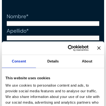
Nombre*
Apellido*
Correo electrónico*
Teléfono*
Consent
Details
About
Mensaje*
This website uses cookies
We use cookies to personalise content and ads, to
provide social media features and to analyse our traffic.
Declaro que he leído la
política
We also share information about your use of our site with
our social media, advertising and analytics partners who
de privacidad
y acepto el tratamiento