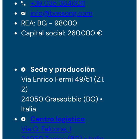
+39 035 3846011
info@bossong.com
REA: BG - 98000
Capital social: 260.000 €
Sede y producción
Via Enrico Fermi 49/51 (Z.I.
2)
24050 Grassobbio (BG) •
Italia
Centro logístico
Via G. Falcone, 1
24050 Zanica (BG) • Italia