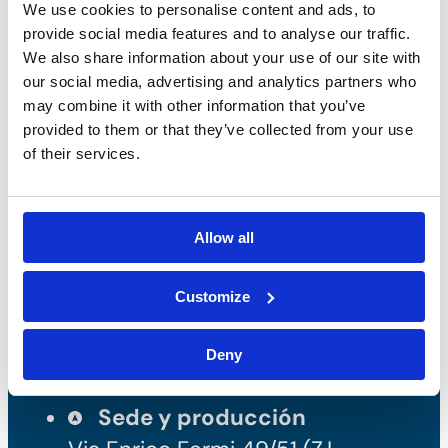
We use cookies to personalise content and ads, to
provide social media features and to analyse our traffic.
We also share information about your use of our site with
our social media, advertising and analytics partners who
Bossong S.p.A.
may combine it with other information that you’ve
provided to them or that they’ve collected from your use
of their services.
Núm de IVA: IT00227840162
+39 035 3846011
info@bossong.com
Allow all
REA: BG - 98000
Capital social: 260.000 €
Customize
Deny
Sede y producción