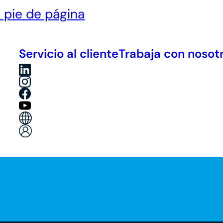
l pie de página
Servicio al cliente
Trabaja con nosot